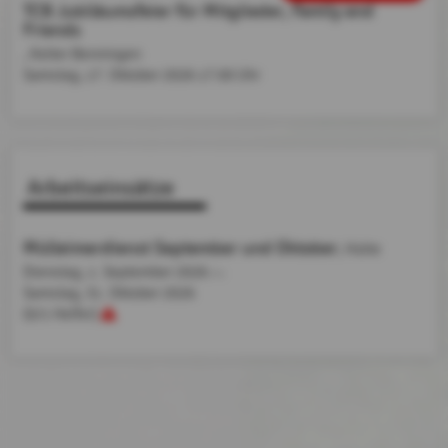
TCB Jubiläumsfeier für Mitglieder, Family and
Friends
, Kelter Benningen
Samstag, 17. Oktober 2026
17:00 Uhr
Arbeitseinsätze
Mülleimerdienst September und Oktober
, Hütte
Dienstag, 1. September 2026
bis
Samstag,
31. Oktober 2026
(0/1 Helfer)