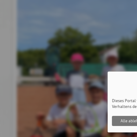
Dieses Portal
Verhaltens de
Alle abl