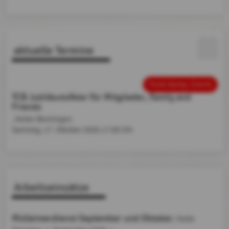
aktuelle Termine
Feste &amp; Events
TCB Jubiläumsfeier für Mitglieder, Family and
Friends
, Kelter Benningen
Samstag, 17. Oktober 2026
17:00 Uhr
Arbeitseinsätze
Mülleimerdienst September und Oktober
, Hütte