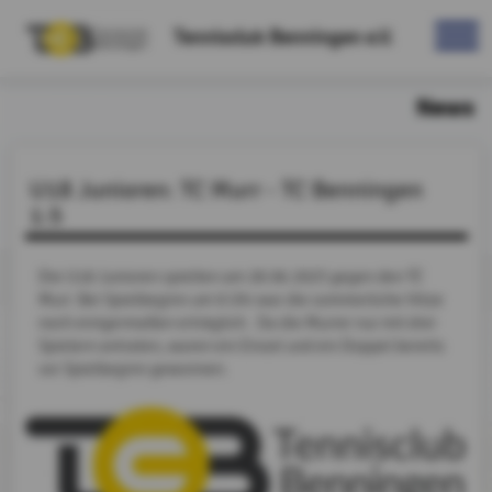
Tennisclub Benningen e.V.
News
U18 Junioren: TC Murr - TC Benningen
1:5
Die U18 Junioren spielten am 28.06.2025 gegen den TC
Murr. Bei Spielbeginn um 9 Uhr war die sommerliche Hitze
noch einigermaßen erträglich. Da die Murrer nur mit drei
Spielern antraten, waren ein Einzel und ein Doppel bereits
vor Spielbeginn gewonnen.