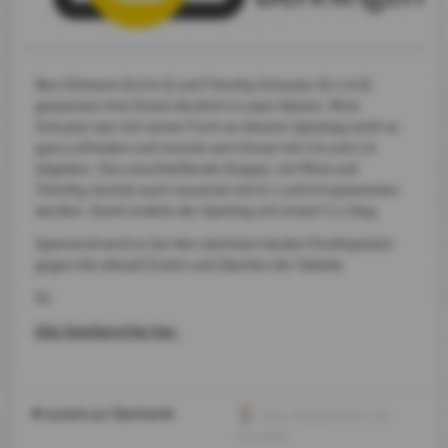
Ben Zillmann (6:0 6:2) und Timothy Schuster (6:1 6:0)
gewannen ihre Einzel deutlich in zwei Sätzen. Mick
Schuster war mit seiner Form an diesem Spieltag nicht so
ganz zufrieden und musste sein Einzel mit 3:6 und 2:6
abgeben. Das anschließende Doppel, mit Mick und
Timothy, konnte auch souverän mit 6:1 und 6:0 gewonnen
werden. Somit endete der Spieltag mit einem 5:1 Sieg.
Spannend wird es bei den nächsten beiden Punktspielen
gegen die aktuell Ersten und Zweiten der Tabelle.
Kz
Alle Spielberichte hier.
zurück zur Startseite
Sven Wippermann
, 01.
Juli 2025