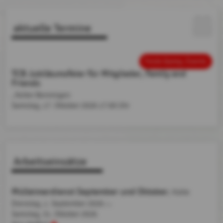
aktuelle Termine
Feste &amp; Events
TCB Jubiläumsfeier für Mitglieder, Family and
Friends
, Kelter Benningen
Samstag, 17. Oktober 2026
17:00 Uhr
Arbeitseinsätze
Mülleimerdienst September und Oktober
, Hütte
Dienstag, 1. September 2026
bis
Samstag,
31. Oktober 2026