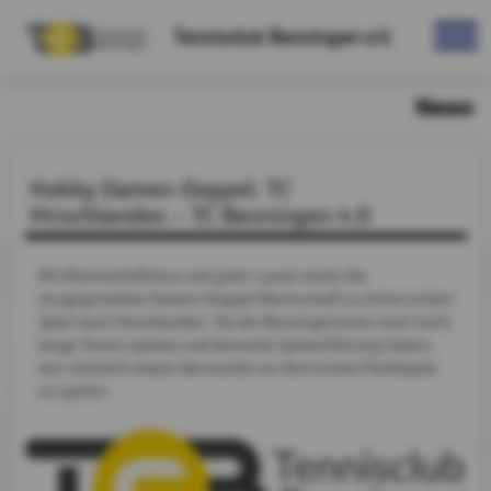
Tennisclub Benningen e.V.
News
Hobby Damen-Doppel: TC
Hirschlanden – TC Benningen 4:0
Mit Mannschaftsbus und guter Laune reiste die
neugegründete Damen-Doppel Mannschaft zu ihrem ersten
Spiel nach Hirschlanden. Da die Benningerinnen noch nicht
lange Tennis spielen und keinerlei Spielerfahrung haben,
war natürlich etwas Nervosität vor dem ersten Punktspiel
zu spüren.