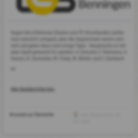
Gegen die erfahrenen Damen vom TC Hirschlanden zahlte
man natürlich Lehrgeld, aber die Gegnerinnen waren sehr
nett und gaben dazu noch einige Tipps. Hauptsache es hat
allen Spaß gemacht! Es spielten: V. Schuster, F. Robinson, V.
Kaeser, N. Seemüller, M. Fülöp, M. Böhler und S. Gambach
se
Alle Spielberichte hier.
zurück zur Startseite
Sven Wippermann
, 29.
Juni 2025